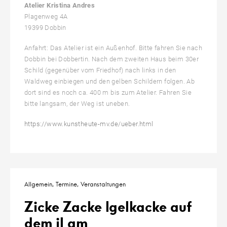
Atelier Kristina Andres
Plagenweg 4A
19399 Dobbin
Anfahrt: Das Atelier ist ein Außenhof. Bitte fahren Sie nach
Dobbin bei Dobbertin. Nach dem zweiten Haus beim 30er
Schild (gegenüber vom Friedhof) nach links in den
Waldweg einbiegen und den gelben Schildern folgen. Ab
dort sind es noch ca. 400 m bis zum Atelier. Fahren Sie
bitte langsam, der Weg ist uneben.
https://www.kunstheute-mv.de/ueber.html
Allgemein
Termine
Veranstaltungen
Zicke Zacke Igelkacke auf
dem il gm