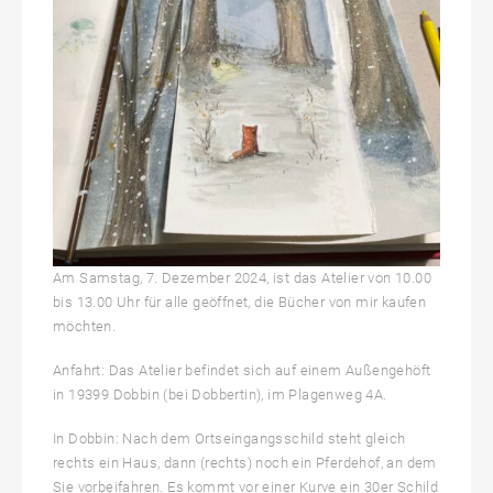
Am Samstag, 7. Dezember 2024, ist das Atelier von 10.00
bis 13.00 Uhr für alle geöffnet, die Bücher von mir kaufen
möchten.
Anfahrt: Das Atelier befindet sich auf einem Außengehöft
in 19399 Dobbin (bei Dobbertin), im Plagenweg 4A.
In Dobbin: Nach dem Ortseingangsschild steht gleich
rechts ein Haus, dann (rechts) noch ein Pferdehof, an dem
Sie vorbeifahren. Es kommt vor einer Kurve ein 30er Schild