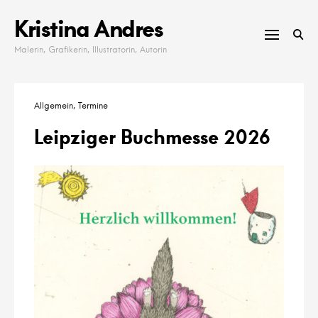
Skip
Kristina Andres
to
content
Malerin, Grafikerin, Illustratorin, Autorin
Allgemein
Termine
Leipziger Buchmesse 2026