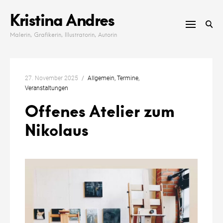
Skip
Kristina Andres
to
content
Malerin, Grafikerin, Illustratorin, Autorin
27. November 2025
Allgemein
Termine
Veranstaltungen
Offenes Atelier zum
Nikolaus