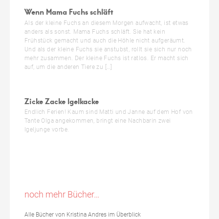
Wenn Mama Fuchs schläft
Als der kleine Fuchs an diesem Morgen aufwacht, ist etwas
anders als sonst. Mama Fuchs schläft. Sie hat kein
Frühstück gemacht und auch die Höhle nicht aufgeräumt.
Und als der kleine Fuchs sie anstubst, rollt sie sich nur noch
mehr zusammen. Der kleine Fuchs ist ratlos. Er macht sich
auf, um die anderen Tiere zu […]
Zicke Zacke Igelkacke
Endlich Ferien! Kaum sind Matti und Janne auf dem Hof von
Tante Olga angekommen, bringt eine Nachbarin zwei
Igeljunge vorbe.
noch mehr Bücher…
Alle Bücher von Kristina Andres im Überblick