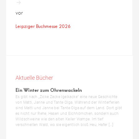
vor
Leipziger Buchmesse 2026
Aktuelle Bücher
Ein Winter zum Ohrenwackeln
Es gibt nach „Zicke Zacke Igelkacke“ eine neue Geschichte
von Matti, Janne und Tante Olga: Während der Winterferien
sind Matti und Janne bei Tante Olga auf dem Land. Dort gibt
es nicht nur Rehe, Hasen und Eichhörnchen, sondern auch
Wildschweine wie den alten Keiler Wampe. Im tief
verschneiten Wald, wo sie eigentlich bloß Heu, Hafer […]