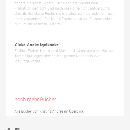
anders als sonst. Mama Fuchs schläft. Sie hat kein
Frühstück gemacht und auch die Höhle nicht aufgeräumt.
Und als der kleine Fuchs sie anstubst, rollt sie sich nur noch
mehr zusammen. Der kleine Fuchs ist ratlos. Er macht sich
auf, um die anderen Tiere zu […]
Zicke Zacke Igelkacke
Endlich Ferien! Kaum sind Matti und Janne auf dem Hof von
Tante Olga angekommen, bringt eine Nachbarin zwei
Igeljunge vorbe.
noch mehr Bücher…
Alle Bücher von Kristina Andres im Überblick
Facebook
Instagram