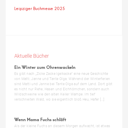
Leipziger Buchmesse 2025
Aktuelle Bücher
Ein Winter zum Ohrenwackeln
Es gibt nach „Zicke Zacke Igelkacke“ eine neue Geschichte
von Matti, Janne und Tante Olga: Während der Winterferien
sind Matti und Janne bei Tante Olga auf dem Land. Dort gibt
es nicht nur Rehe, Hasen und Eichhörnchen, sondern auch
Wildschweine wie den alten Keiler Wampe. Im tief
verschneiten Wald, wo sie eigentlich bloß Heu, Hafer […]
Wenn Mama Fuchs schläft
Als der kleine Fuchs an diesem Morgen aufwacht, ist etwas