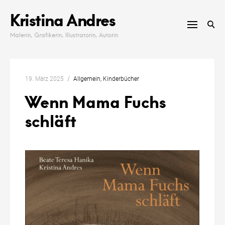
Skip
Kristina Andres
to
content
Malerin, Grafikerin, Illustratorin, Autorin
19. März 2025
Allgemein
Kinderbücher
Wenn Mama Fuchs
schläft