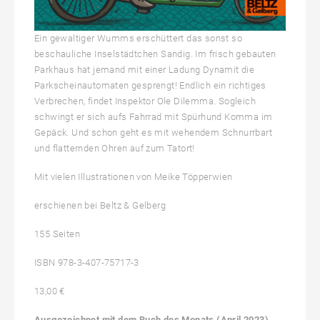
Ein gewaltiger Wumms erschüttert das sonst so
beschauliche Inselstädtchen Sandig. Im frisch gebauten
Parkhaus hat jemand mit einer Ladung Dynamit die
Parkscheinautomaten gesprengt! Endlich ein richtiges
Verbrechen, findet Inspektor Ole Dilemma. Sogleich
schwingt er sich aufs Fahrrad mit Spürhund Komma im
Gepäck. Und schon geht es mit wehendem Schnurrbart
und flatternden Ohren auf zum Tatort!
Mit vielen Illustrationen von Meike Töpperwien
erschienen bei Beltz & Gelberg
155 Seiten
ISBN 978-3-407-75717-3
13,00 €
Ausgezeichnet mit dem Buch des Monats (April 2023),