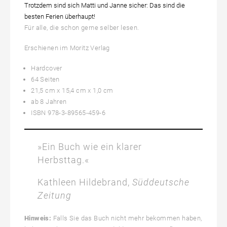
Trotzdem sind sich Matti und Janne sicher: Das sind die
besten Ferien überhaupt!
Für alle, die schon gerne selber lesen.
Erschienen im Moritz Verlag
Hardcover
64 Seiten
21,5 cm x 15,4 cm x 1,0 cm
ab 8 Jahren
ISBN 978-3-89565-459-6
»Ein Buch wie ein klarer
Herbsttag.«
Kathleen Hildebrand,
Süddeutsche
Zeitung
Hinweis:
Falls Sie das Buch nicht mehr bekommen haben,