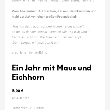
zurückkehren in ihren heimeligen, weihnachtlichen Wald.
Vom Ankommen, Aufbrechen, Reisen, Heimkommen und
nicht zuletzt von einer großen Freundschaft
„Hast du denn auch schöne Momente gesammelt,
an die du denken kannst, wenn es kalt und trüb wird?“,
fragt das Eichhorn. Die Maus schüttelt den Kopf.
„Dann fangen wir jetzt damit an!“
erschienen bei arsEdition
Ein Jahr mit Maus und
Eichhorn
18,00 €
Ab 4 Jahren
Hardcover, 128 Seiten