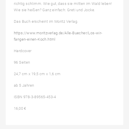
richtig schlimm. Wie gut, dass sie mitten im Wald leben!
Wie sie heißen? Ganz einfach: Greti und Jocke.
Das Buch erscheint im Moritz Verlag.
https://www.moritzverlag.de/Alle-Buecher/Los-wir-
fangen-einen-Koch.html
Hardcover
96 Seiten
24,7 cm x 19,5 cm x 1,6 cm
ab 5 Jahren
ISBN 978-3-89565-453-4
16,00 €