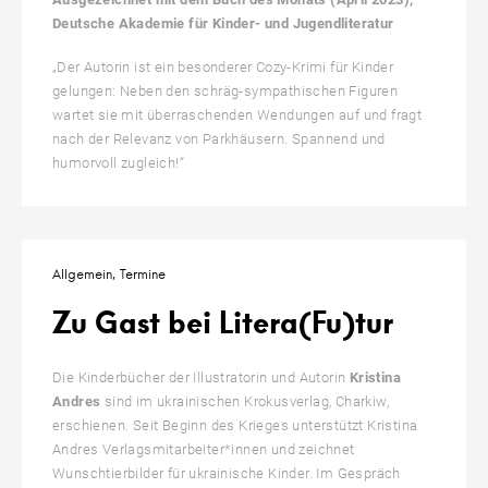
Deutsche Akademie für Kinder- und Jugendliteratur
„Der Autorin ist ein besonderer Cozy-Krimi für Kinder
gelungen: Neben den schräg-sympathischen Figuren
wartet sie mit überraschenden Wendungen auf und fragt
nach der Relevanz von Parkhäusern. Spannend und
humorvoll zugleich!“
Allgemein
Termine
Zu Gast bei Litera(Fu)tur
Die Kinderbücher der Illustratorin und Autorin
Kristina
Andres
sind im ukrainischen Krokusverlag, Charkiw,
erschienen. Seit Beginn des Krieges unterstützt Kristina
Andres Verlagsmitarbeiter*innen und zeichnet
Wunschtierbilder für ukrainische Kinder. Im Gespräch