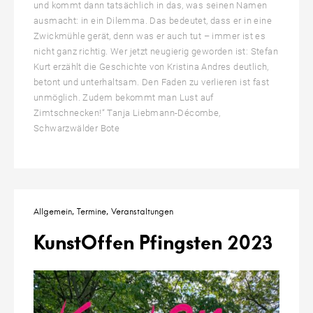
und kommt dann tatsächlich in das, was seinen Namen
ausmacht: in ein Dilemma. Das bedeutet, dass er in eine
Zwickmühle gerät, denn was er auch tut – immer ist es
nicht ganz richtig. Wer jetzt neugierig geworden ist: Stefan
Kurt erzählt die Geschichte von Kristina Andres deutlich,
betont und unterhaltsam. Den Faden zu verlieren ist fast
unmöglich. Zudem bekommt man Lust auf
Zimtschnecken!“ Tanja Liebmann-Décombe,
Schwarzwälder Bote
Allgemein
Termine
Veranstaltungen
KunstOffen Pfingsten 2023