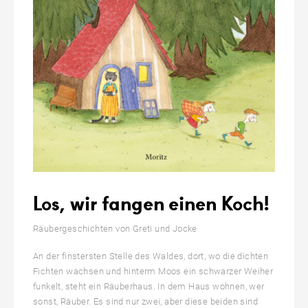
Los, wir fangen einen Koch!
Räubergeschichten von Greti und Jocke
An der finstersten Stelle des Waldes, dort, wo die dichten
Fichten wachsen und hinterm Moos ein schwarzer Weiher
funkelt, steht ein Räuberhaus. In dem Haus wohnen, wer
sonst, Räuber. Es sind nur zwei, aber diese beiden sind