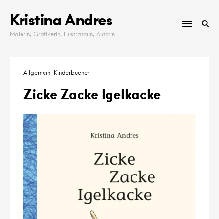
Skip
Kristina Andres
to
content
Malerin, Grafikerin, Illustratorin, Autorin
Allgemein
Kinderbücher
Zicke Zacke Igelkacke