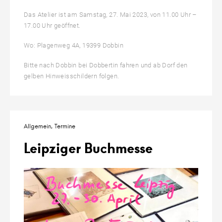
Das Atelier ist am Samstag, 27. Mai 2023, von 11.00 Uhr –
17.00 Uhr geöffnet.
Wo: Plagenweg 4A, 19399 Dobbin
Bitte nach Dobbin bei Dobbertin fahren und ab Dorf den
gelben Hinweisschildern folgen.
Allgemein
Termine
Leipziger Buchmesse