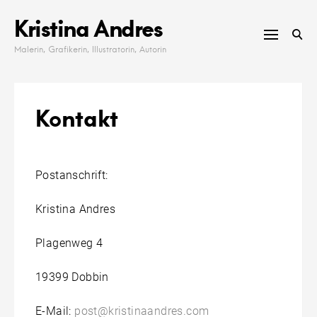
Skip
Kristina Andres
to
content
Malerin, Grafikerin, Illustratorin, Autorin
Kontakt
Postanschrift:
Kristina Andres
Plagenweg 4
19399 Dobbin
E-Mail:
post@kristinaandres.com