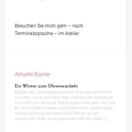
Besuchen Sie mich gern – nach
Terminabsprache – im Atelier.
Aktuelle Bücher
Ein Winter zum Ohrenwackeln
Es gibt nach „Zicke Zacke Igelkacke“ eine neue Geschichte
von Matti, Janne und Tante Olga: Während der Winterferien
sind Matti und Janne bei Tante Olga auf dem Land. Dort gibt
es nicht nur Rehe, Hasen und Eichhörnchen, sondern auch
Wildschweine wie den alten Keiler Wampe. Im tief
verschneiten Wald, wo sie eigentlich bloß Heu, Hafer […]