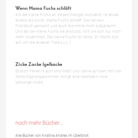
Wenn Mama Fuchs schläft
Als der kleine Fuchs an diesem Morgen aufwacht, ist etwas
anders als sonst. Mama Fuchs schläft. Sie hat kein
Frühstück gemacht und auch die Höhle nicht aufgeräumt.
Und als der kleine Fuchs sie anstubst, rollt sie sich nur noch
mehr zusammen. Der kleine Fuchs ist ratlos. Er macht sich
auf, um die anderen Tiere zu […]
Zicke Zacke Igelkacke
Endlich Ferien! Kaum sind Matti und Janne auf dem Hof von
Tante Olga angekommen, bringt eine Nachbarin zwei
Igeljunge vorbe.
noch mehr Bücher…
Alle Bücher von Kristina Andres im Überblick