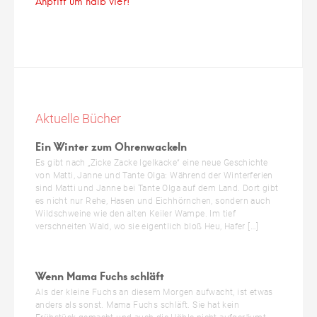
Anpfiff um halb vier!
Aktuelle Bücher
Ein Winter zum Ohrenwackeln
Es gibt nach „Zicke Zacke Igelkacke“ eine neue Geschichte
von Matti, Janne und Tante Olga: Während der Winterferien
sind Matti und Janne bei Tante Olga auf dem Land. Dort gibt
es nicht nur Rehe, Hasen und Eichhörnchen, sondern auch
Wildschweine wie den alten Keiler Wampe. Im tief
verschneiten Wald, wo sie eigentlich bloß Heu, Hafer […]
Wenn Mama Fuchs schläft
Als der kleine Fuchs an diesem Morgen aufwacht, ist etwas
anders als sonst. Mama Fuchs schläft. Sie hat kein