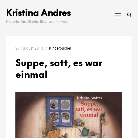
Skip
Kristina Andres
to
content
Malerin, Grafikerin, Illustratorin, Autorin
27. August 2013
Kinderbücher
Suppe, satt, es war
einmal