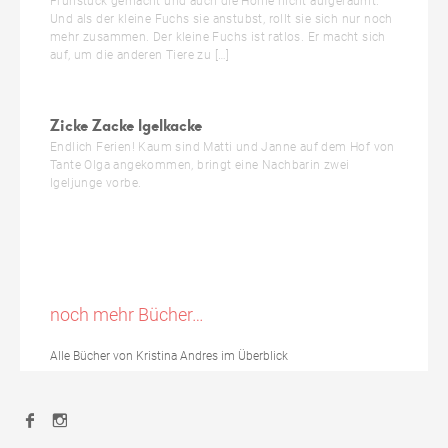
Frühstück gemacht und auch die Höhle nicht aufgeräumt.
Und als der kleine Fuchs sie anstubst, rollt sie sich nur noch
mehr zusammen. Der kleine Fuchs ist ratlos. Er macht sich
auf, um die anderen Tiere zu […]
Zicke Zacke Igelkacke
Endlich Ferien! Kaum sind Matti und Janne auf dem Hof von
Tante Olga angekommen, bringt eine Nachbarin zwei
Igeljunge vorbe.
noch mehr Bücher…
Alle Bücher von Kristina Andres im Überblick
Facebook
Instagram