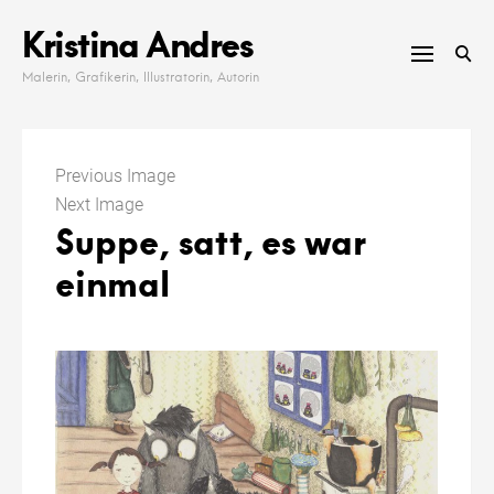
Skip
Kristina Andres
to
content
Malerin, Grafikerin, Illustratorin, Autorin
Previous Image
Next Image
Suppe, satt, es war
einmal