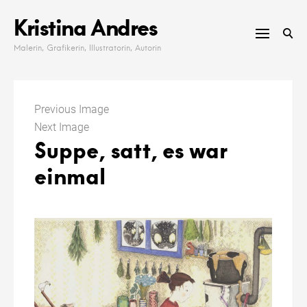
Skip
Kristina Andres
to
content
Malerin, Grafikerin, Illustratorin, Autorin
Previous Image
Next Image
Suppe, satt, es war
einmal