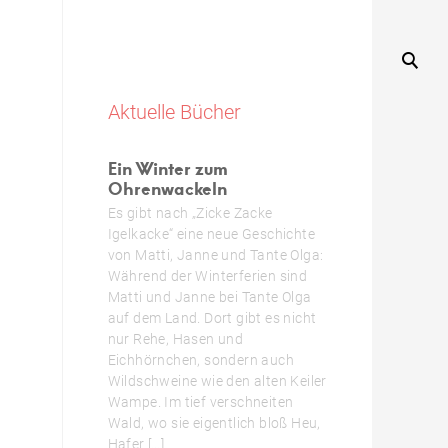
Aktuelle Bücher
Ein Winter zum
Ohrenwackeln
Es gibt nach „Zicke Zacke
Igelkacke“ eine neue Geschichte
von Matti, Janne und Tante Olga:
Während der Winterferien sind
Matti und Janne bei Tante Olga
auf dem Land. Dort gibt es nicht
nur Rehe, Hasen und
Eichhörnchen, sondern auch
Wildschweine wie den alten Keiler
Wampe. Im tief verschneiten
Wald, wo sie eigentlich bloß Heu,
Hafer […]