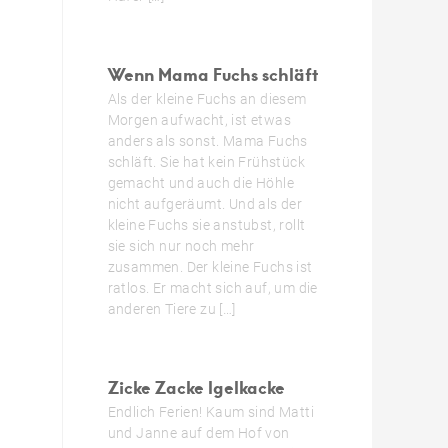
Wenn Mama Fuchs schläft
Als der kleine Fuchs an diesem
Morgen aufwacht, ist etwas
anders als sonst. Mama Fuchs
schläft. Sie hat kein Frühstück
gemacht und auch die Höhle
nicht aufgeräumt. Und als der
kleine Fuchs sie anstubst, rollt
sie sich nur noch mehr
zusammen. Der kleine Fuchs ist
ratlos. Er macht sich auf, um die
anderen Tiere zu […]
Zicke Zacke Igelkacke
Endlich Ferien! Kaum sind Matti
und Janne auf dem Hof von