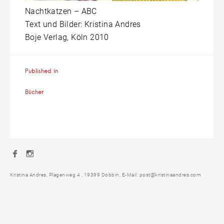
Nachtkatzen – ABC
Text und Bilder: Kristina Andres
Boje Verlag, Köln 2010
Beitragsnavigation
Published in
Bücher
Facebook
Instagram
Kristina Andres, Plagenweg 4 , 19399 Dobbin, E-Mail: post@kristinaandres.com