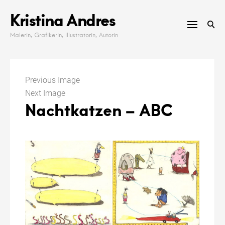
Skip
Kristina Andres
to
content
Malerin, Grafikerin, Illustratorin, Autorin
Previous Image
Next Image
Nachtkatzen – ABC