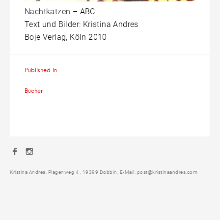
Nachtkatzen – ABC
Text und Bilder: Kristina Andres
Boje Verlag, Köln 2010
Beitragsnavigation
Published in
Bücher
Facebook
Instagram
Kristina Andres, Plagenweg 4 , 19399 Dobbin, E-Mail: post@kristinaandres.com