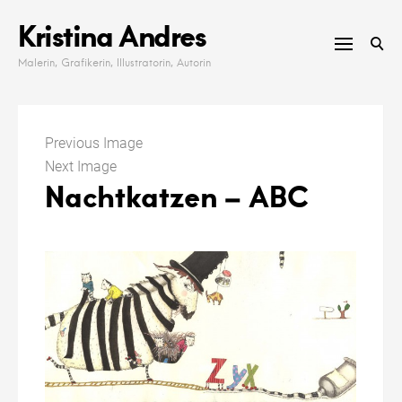
Skip
Kristina Andres
to
content
Malerin, Grafikerin, Illustratorin, Autorin
Previous Image
Next Image
Nachtkatzen – ABC