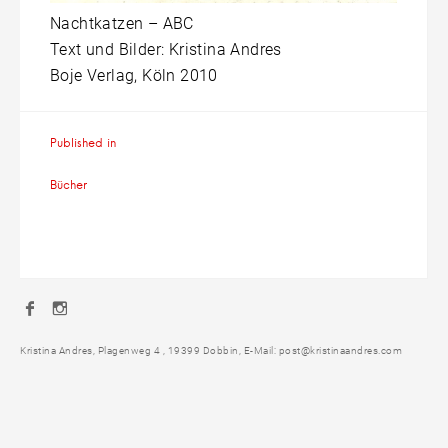
Nachtkatzen – ABC
Text und Bilder: Kristina Andres
Boje Verlag, Köln 2010
Beitragsnavigation
Published in
Bücher
Facebook
Instagram
Kristina Andres, Plagenweg 4 , 19399 Dobbin, E-Mail: post@kristinaandres.com