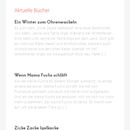
Aktuelle Bücher
Ein Winter zum Ohrenwackeln
Es gibt nach „Zicke Zacke Igelkacke“ eine neue Geschichte
von Matti, Janne und Tante Olga: Während der Winterferien
sind Matti und Janne bei Tante Olga auf dem Land. Dort gibt
es nicht nur Rehe, Hasen und Eichhörnchen, sondern auch
Wildschweine wie den alten Keiler Wampe. Im tief
verschneiten Wald, wo sie eigentlich bloß Heu, Hafer […]
Wenn Mama Fuchs schläft
Als der kleine Fuchs an diesem Morgen aufwacht, ist etwas
anders als sonst. Mama Fuchs schläft. Sie hat kein
Frühstück gemacht und auch die Höhle nicht aufgeräumt.
Und als der kleine Fuchs sie anstubst, rollt sie sich nur noch
mehr zusammen. Der kleine Fuchs ist ratlos. Er macht sich
auf, um die anderen Tiere zu […]
Zicke Zacke Igelkacke