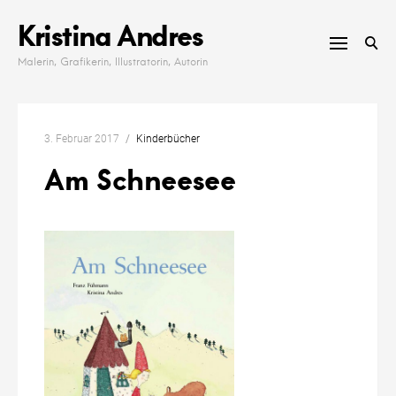
Skip
Kristina Andres
to
content
Malerin, Grafikerin, Illustratorin, Autorin
3. Februar 2017
Kinderbücher
Am Schneesee