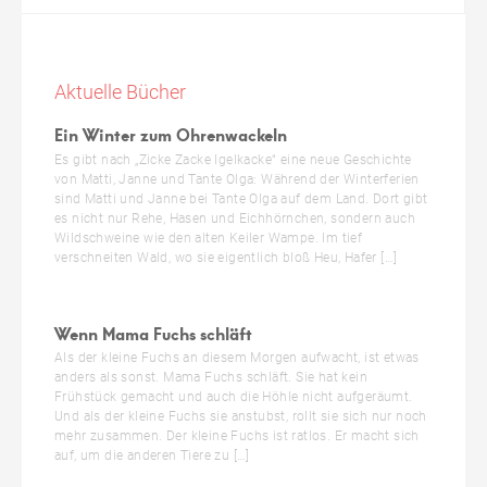
Aktuelle Bücher
Ein Winter zum Ohrenwackeln
Es gibt nach „Zicke Zacke Igelkacke“ eine neue Geschichte
von Matti, Janne und Tante Olga: Während der Winterferien
sind Matti und Janne bei Tante Olga auf dem Land. Dort gibt
es nicht nur Rehe, Hasen und Eichhörnchen, sondern auch
Wildschweine wie den alten Keiler Wampe. Im tief
verschneiten Wald, wo sie eigentlich bloß Heu, Hafer […]
Wenn Mama Fuchs schläft
Als der kleine Fuchs an diesem Morgen aufwacht, ist etwas
anders als sonst. Mama Fuchs schläft. Sie hat kein
Frühstück gemacht und auch die Höhle nicht aufgeräumt.
Und als der kleine Fuchs sie anstubst, rollt sie sich nur noch
mehr zusammen. Der kleine Fuchs ist ratlos. Er macht sich
auf, um die anderen Tiere zu […]