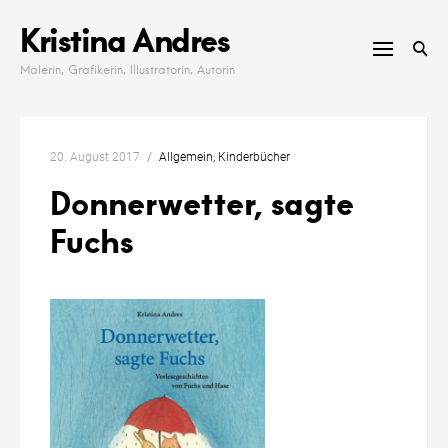
Skip
Kristina Andres
to
content
Malerin, Grafikerin, Illustratorin, Autorin
20. August 2017
Allgemein
Kinderbücher
Donnerwetter, sagte
Fuchs