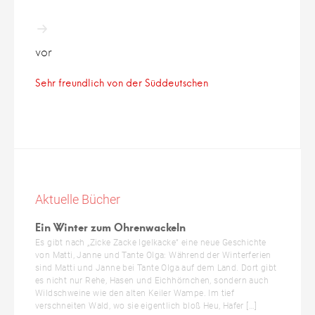
vor
Sehr freundlich von der Süddeutschen
Aktuelle Bücher
Ein Winter zum Ohrenwackeln
Es gibt nach „Zicke Zacke Igelkacke“ eine neue Geschichte
von Matti, Janne und Tante Olga: Während der Winterferien
sind Matti und Janne bei Tante Olga auf dem Land. Dort gibt
es nicht nur Rehe, Hasen und Eichhörnchen, sondern auch
Wildschweine wie den alten Keiler Wampe. Im tief
verschneiten Wald, wo sie eigentlich bloß Heu, Hafer […]