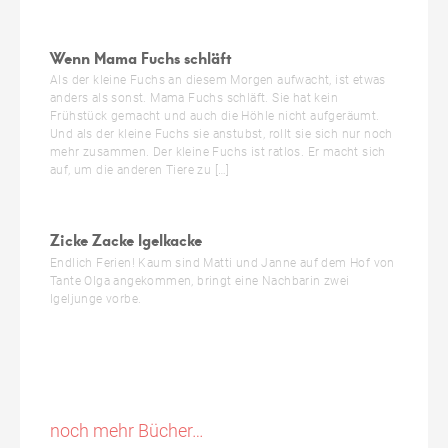
Wenn Mama Fuchs schläft
Als der kleine Fuchs an diesem Morgen aufwacht, ist etwas
anders als sonst. Mama Fuchs schläft. Sie hat kein
Frühstück gemacht und auch die Höhle nicht aufgeräumt.
Und als der kleine Fuchs sie anstubst, rollt sie sich nur noch
mehr zusammen. Der kleine Fuchs ist ratlos. Er macht sich
auf, um die anderen Tiere zu […]
Zicke Zacke Igelkacke
Endlich Ferien! Kaum sind Matti und Janne auf dem Hof von
Tante Olga angekommen, bringt eine Nachbarin zwei
Igeljunge vorbe.
noch mehr Bücher…