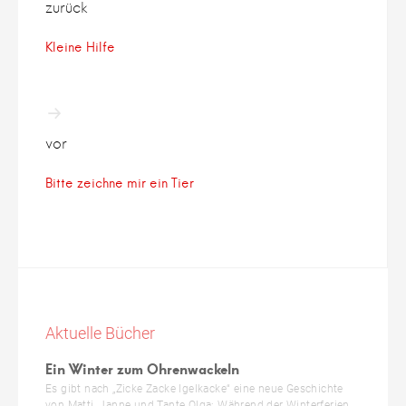
zurück
Kleine Hilfe
vor
Bitte zeichne mir ein Tier
Aktuelle Bücher
Ein Winter zum Ohrenwackeln
Es gibt nach „Zicke Zacke Igelkacke“ eine neue Geschichte
von Matti, Janne und Tante Olga: Während der Winterferien