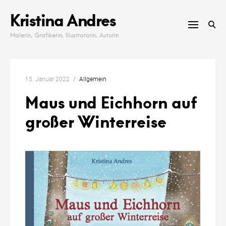
Skip
Kristina Andres
to
content
Malerin, Grafikerin, Illustratorin, Autorin
15. Januar 2022
Allgemein
Maus und Eichhorn auf
großer Winterreise