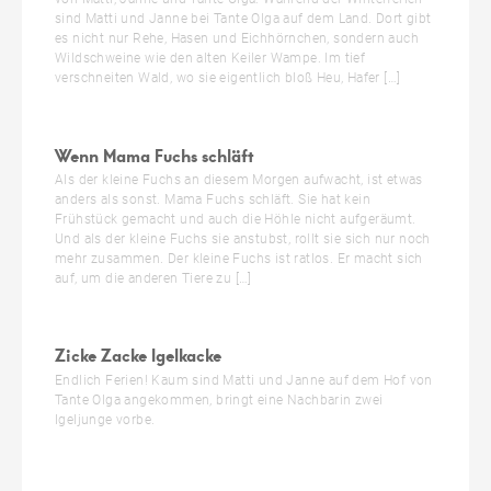
sind Matti und Janne bei Tante Olga auf dem Land. Dort gibt
es nicht nur Rehe, Hasen und Eichhörnchen, sondern auch
Wildschweine wie den alten Keiler Wampe. Im tief
verschneiten Wald, wo sie eigentlich bloß Heu, Hafer […]
Wenn Mama Fuchs schläft
Als der kleine Fuchs an diesem Morgen aufwacht, ist etwas
anders als sonst. Mama Fuchs schläft. Sie hat kein
Frühstück gemacht und auch die Höhle nicht aufgeräumt.
Und als der kleine Fuchs sie anstubst, rollt sie sich nur noch
mehr zusammen. Der kleine Fuchs ist ratlos. Er macht sich
auf, um die anderen Tiere zu […]
Zicke Zacke Igelkacke
Endlich Ferien! Kaum sind Matti und Janne auf dem Hof von
Tante Olga angekommen, bringt eine Nachbarin zwei
Igeljunge vorbe.