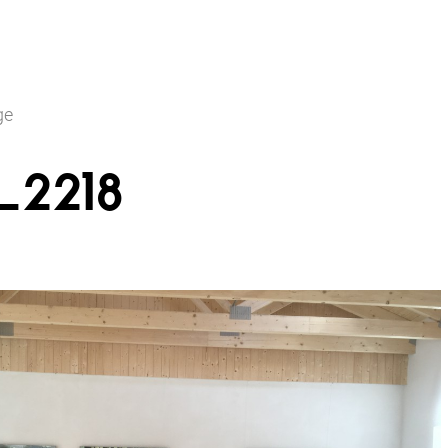
ge
_2218