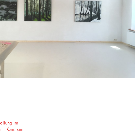
snavigation
tellung im
n – Kunst am