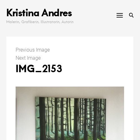
Skip
Kristina Andres
to
content
Malerin, Grafikerin, Illustratorin, Autorin
Previous Image
Next Image
IMG_2153