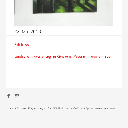
22. Mai 2018
Beitragsnavigation
Published in
Landschaft. Ausstellung im Gutshaus Woserin – Kunst am See
Facebook
Instagram
Kristina Andres, Plagenweg 4 , 19399 Dobbin, E-Mail: post@kristinaandres.com