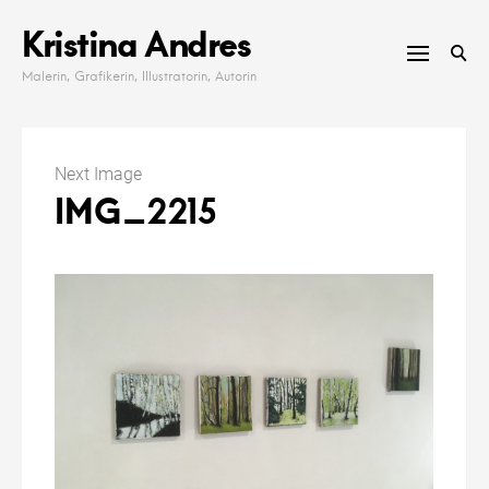
Skip
Kristina Andres
to
content
Malerin, Grafikerin, Illustratorin, Autorin
Next Image
IMG_2215