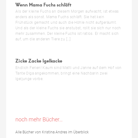
Wenn Mama Fuchs schläft
Als der kleine Fuchs an diesem Morgen aufwacht, ist etwas
anders als sonst. Mama Fuchs schläft. Sie hat kein
Frühstück gemacht und auch die Höhle nicht aufgeräumt.
Und als der kleine Fuchs sie anstubst, rollt sie sich nur noch
mehr zusammen. Der kleine Fuchs ist ratlos. Er macht sich
auf, um die anderen Tiere zu […]
Zicke Zacke Igelkacke
Endlich Ferien! Kaum sind Matti und Janne auf dem Hof von
Tante Olga angekommen, bringt eine Nachbarin zwei
Igeljunge vorbe.
noch mehr Bücher…
Alle Bücher von Kristina Andres im Überblick