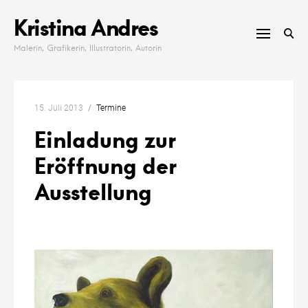
Skip
Kristina Andres
to
content
Malerin, Grafikerin, Illustratorin, Autorin
15. Juli 2013
Termine
Einladung zur
Eröffnung der
Ausstellung