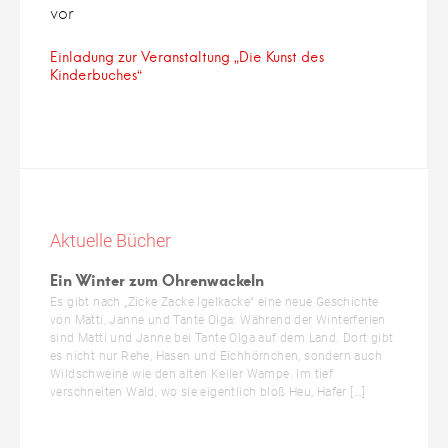
vor
Einladung zur Veranstaltung „Die Kunst des
Kinderbuches“
Aktuelle Bücher
Ein Winter zum Ohrenwackeln
Es gibt nach „Zicke Zacke Igelkacke“ eine neue Geschichte
von Matti, Janne und Tante Olga: Während der Winterferien
sind Matti und Janne bei Tante Olga auf dem Land. Dort gibt
es nicht nur Rehe, Hasen und Eichhörnchen, sondern auch
Wildschweine wie den alten Keiler Wampe. Im tief
verschneiten Wald, wo sie eigentlich bloß Heu, Hafer […]