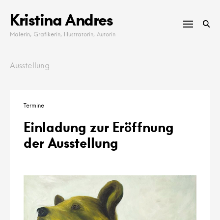
Skip
Kristina Andres
to
content
Malerin, Grafikerin, Illustratorin, Autorin
Ausstellung
Termine
Einladung zur Eröffnung
der Ausstellung