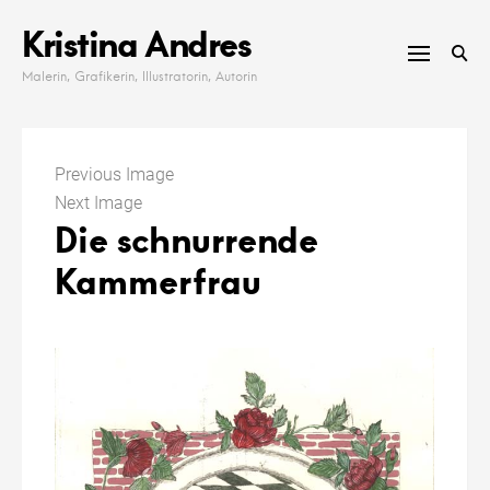
Skip
Kristina Andres
to
content
Malerin, Grafikerin, Illustratorin, Autorin
Previous Image
Next Image
Die schnurrende
Kammerfrau