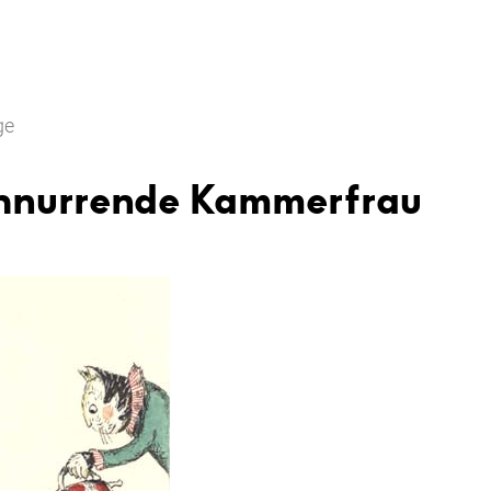
ge
chnurrende Kammerfrau