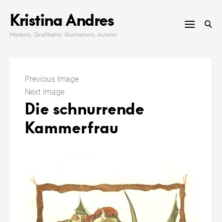
Skip
Kristina Andres
to
content
Malerin, Grafikerin, Illustratorin, Autorin
Previous Image
Next Image
Die schnurrende
Kammerfrau