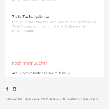
Zicke Zacke Igelkacke
Endlich Ferien! Kaum sind Matti und Janne auf dem Hof von
Tante Olga angekommen, bringt eine Nachbarin zwei
Igeljunge vorbe.
noch mehr Bücher…
Alle Bücher von Kristina Andres im Überblick
Facebook
Instagram
Kristina Andres, Plagenweg 4 , 19399 Dobbin, E-Mail: post@kristinaandres.com