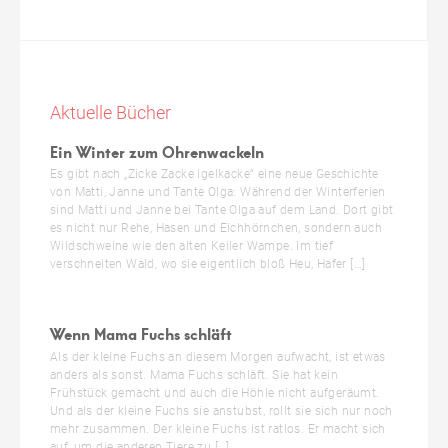
Aktuelle Bücher
Ein Winter zum Ohrenwackeln
Es gibt nach „Zicke Zacke Igelkacke“ eine neue Geschichte
von Matti, Janne und Tante Olga: Während der Winterferien
sind Matti und Janne bei Tante Olga auf dem Land. Dort gibt
es nicht nur Rehe, Hasen und Eichhörnchen, sondern auch
Wildschweine wie den alten Keiler Wampe. Im tief
verschneiten Wald, wo sie eigentlich bloß Heu, Hafer […]
Wenn Mama Fuchs schläft
Als der kleine Fuchs an diesem Morgen aufwacht, ist etwas
anders als sonst. Mama Fuchs schläft. Sie hat kein
Frühstück gemacht und auch die Höhle nicht aufgeräumt.
Und als der kleine Fuchs sie anstubst, rollt sie sich nur noch
mehr zusammen. Der kleine Fuchs ist ratlos. Er macht sich
auf, um die anderen Tiere zu […]