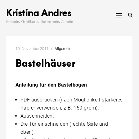
Skip
Kristina Andres
to
content
Malerin, Grafikerin, Illustratorin, Autorin
10. November 2011
Allgemein
Bastelhäuser
Anleitung für den Bastelbogen
PDF ausdrucken (nach Möglichkeit stärkeres
Papier verwenden, z.B. 150 g/qm).
Ausschneiden.
Die Tür einschneiden (rechte Seite und
oben).