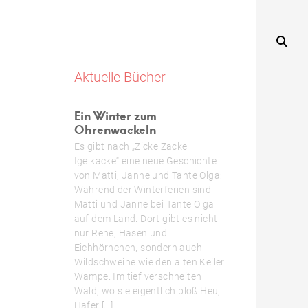
Aktuelle Bücher
Ein Winter zum
Ohrenwackeln
Es gibt nach „Zicke Zacke
Igelkacke“ eine neue Geschichte
von Matti, Janne und Tante Olga:
Während der Winterferien sind
Matti und Janne bei Tante Olga
auf dem Land. Dort gibt es nicht
nur Rehe, Hasen und
Eichhörnchen, sondern auch
Wildschweine wie den alten Keiler
Wampe. Im tief verschneiten
Wald, wo sie eigentlich bloß Heu,
Hafer […]