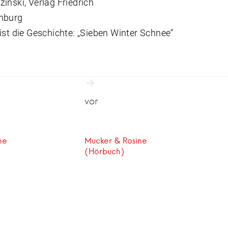
inski, Verlag Friedrich
mburg
ist die Geschichte: „Sieben Winter Schnee“
snavigation
vor
ne
Mucker & Rosine
(Hörbuch)