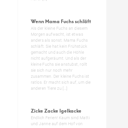
Wenn Mama Fuchs schläft
Als der kleine Fuchs an diesem
Morgen aufwacht, ist etwas
anders als sonst. Mama Fuchs
schläft. Sie hat kein Frühstück
gemacht und auch die Höhle
nicht aufgeräumt. Und als der
kleine Fuchs sie anstubst, rollt
sie sich nur noch mehr
zusammen. Der kleine Fuchs ist
ratlos. Er macht sich auf, um die
anderen Tiere zu […]
Zicke Zacke Igelkacke
Endlich Ferien! Kaum sind Matti
und Janne auf dem Hof von