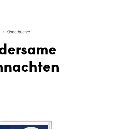
5
Kinderbücher
dersame
hnachten