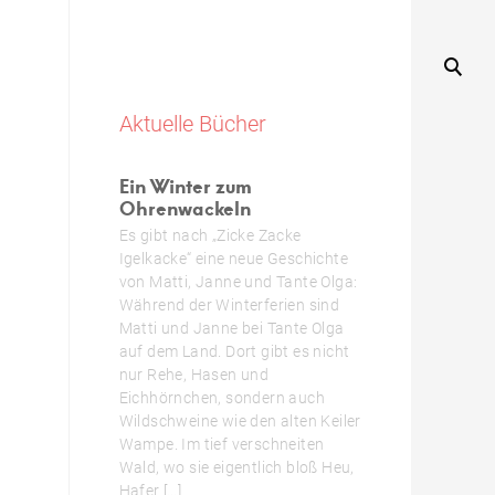
Aktuelle Bücher
Ein Winter zum
Ohrenwackeln
Es gibt nach „Zicke Zacke
Igelkacke“ eine neue Geschichte
von Matti, Janne und Tante Olga:
Während der Winterferien sind
Matti und Janne bei Tante Olga
auf dem Land. Dort gibt es nicht
nur Rehe, Hasen und
Eichhörnchen, sondern auch
Wildschweine wie den alten Keiler
Wampe. Im tief verschneiten
Wald, wo sie eigentlich bloß Heu,
Hafer […]