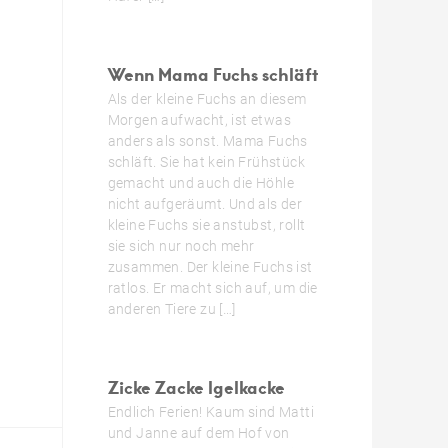
Wenn Mama Fuchs schläft
Als der kleine Fuchs an diesem
Morgen aufwacht, ist etwas
anders als sonst. Mama Fuchs
schläft. Sie hat kein Frühstück
gemacht und auch die Höhle
nicht aufgeräumt. Und als der
kleine Fuchs sie anstubst, rollt
sie sich nur noch mehr
zusammen. Der kleine Fuchs ist
ratlos. Er macht sich auf, um die
anderen Tiere zu […]
Zicke Zacke Igelkacke
Endlich Ferien! Kaum sind Matti
und Janne auf dem Hof von