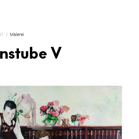
01
Malerei
nstube V