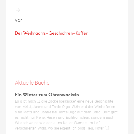
vor
Der Weihnachts-Geschichten-Koffer
Aktuelle Bücher
Ein Winter zum Ohrenwackeln
Es gibt nach „Zicke Zacke Igelkacke“ eine neue Geschichte
von Matti, Janne und Tante Olga: Während der Winterferien
sind Matti und Janne bei Tante Olga auf dem Land. Dort gibt
es nicht nur Rehe, Hasen und Eichhörnchen, sondern auch
Wildschweine wie den alten Keiler Wampe. Im tief
verschneiten Wald, wo sie eigentlich bloß Heu, Hafer […]