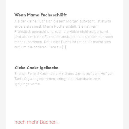
Wenn Mama Fuchs schläft
Als der kleine Fuchs an diesem Morgen aufwacht, ist etwas
anders als sonst. Mama Fuchs schläft. Sie hat kein
Frühstück gemacht und auch die Höhle nicht aufgeräumt.
Und als der kleine Fuchs sie anstubst, rollt sie sich nur noch
mehr zusammen. Der kleine Fuchs ist ratlos. Er macht sich
auf, um die anderen Tiere zu […]
Zicke Zacke Igelkacke
Endlich Ferien! Kaum sind Matti und Janne auf dem Hof von
Tante Olga angekommen, bringt eine Nachbarin zwei
Igeljunge vorbe.
noch mehr Bücher…