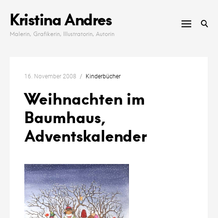
Skip
Kristina Andres
to
content
Malerin, Grafikerin, Illustratorin, Autorin
16. November 2008
Kinderbücher
Weihnachten im
Baumhaus,
Adventskalender