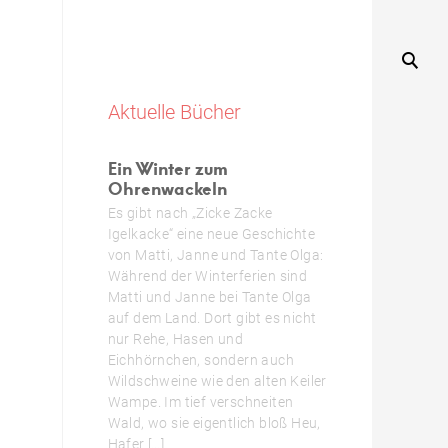
Aktuelle Bücher
Ein Winter zum
Ohrenwackeln
Es gibt nach „Zicke Zacke
Igelkacke“ eine neue Geschichte
von Matti, Janne und Tante Olga:
Während der Winterferien sind
Matti und Janne bei Tante Olga
auf dem Land. Dort gibt es nicht
nur Rehe, Hasen und
Eichhörnchen, sondern auch
Wildschweine wie den alten Keiler
Wampe. Im tief verschneiten
Wald, wo sie eigentlich bloß Heu,
Hafer […]