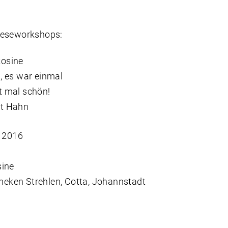
Leseworkshops:
Rosine
, es war einmal
t mal schön!
ht Hahn
. 2016
sine
theken Strehlen, Cotta, Johannstadt