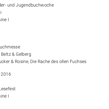
nder- und Jugendbuchwoche
i
ine I
 Buchmesse
 Beltz & Gelberg
ucker & Rosine, Die Rache des ollen Fuchses
. 2016
Lesefest
ine I