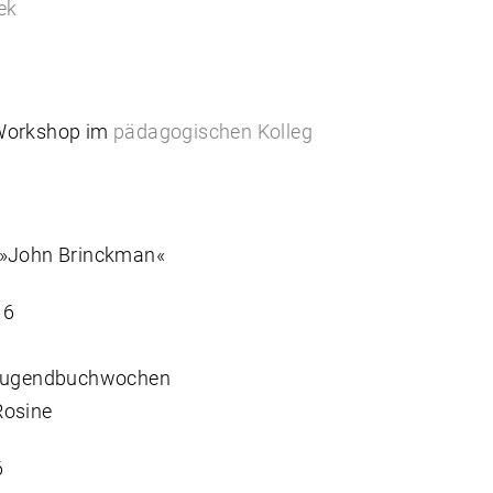
ek
Workshop im
pädagogischen Kolleg
 »John Brinckman«
16
 Jugendbuchwochen
Rosine
6