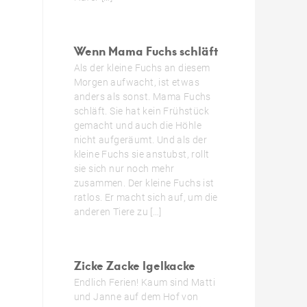
Wenn Mama Fuchs schläft
Als der kleine Fuchs an diesem
Morgen aufwacht, ist etwas
anders als sonst. Mama Fuchs
schläft. Sie hat kein Frühstück
gemacht und auch die Höhle
nicht aufgeräumt. Und als der
kleine Fuchs sie anstubst, rollt
sie sich nur noch mehr
zusammen. Der kleine Fuchs ist
ratlos. Er macht sich auf, um die
anderen Tiere zu […]
Zicke Zacke Igelkacke
Endlich Ferien! Kaum sind Matti
und Janne auf dem Hof von