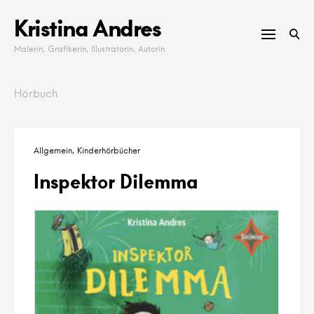
Skip
Kristina Andres
to
content
Malerin, Grafikerin, Illustratorin, Autorin
Hörbuch
Allgemein
Kinderhörbücher
Inspektor Dilemma