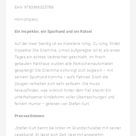
EAN: 9783966320788
Hörcompany
Ein Inspektor, ein Spürhund und ein Rätsel
Auf der Insel Sandig ist es meistens ruhig. Zu ruhig, findet
Inspektor Ole Dilemma. Umso aufgeregter ist er, als eines
Tages ein echtes Verbrechen geschieht. Im frisch
gebauten Parkhaus wurden alle Parkscheinautomaten
gesprengt! Ole Dilemma schwingt sich sogleich – mit
seinem Spürhund Komma – aufs Fahrrad. Doch die
Zeugen verhalten sich sehr seltsam. Ole muss
herausfinden, was wirklich hinter dem Fall steckt! Ein
unterhaltsamer Kinderkrimi voller Überraschungen und
feinem Humor – gelesen von Stefan Kurt.
Pressestimmen:
„Stefan Kurt bannt die Hörer im Grundschulalter mit seiner
Lesekunst. Er lässt sich Zeit, liest mit angenehm