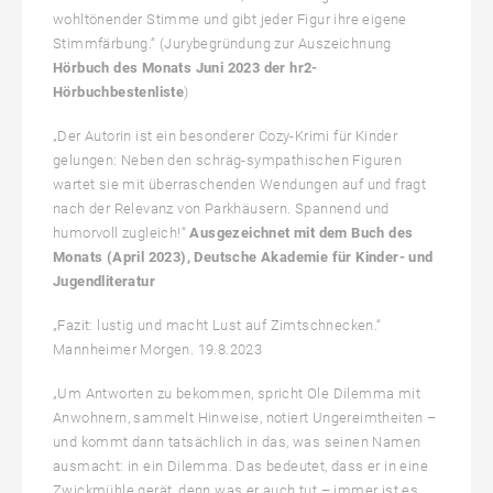
wohltönender Stimme und gibt jeder Figur ihre eigene
Stimmfärbung.“ (Jurybegründung zur Auszeichnung
Hörbuch des Monats Juni 2023 der hr2-
Hörbuchbestenliste
)
„Der Autorin ist ein besonderer Cozy-Krimi für Kinder
gelungen: Neben den schräg-sympathischen Figuren
wartet sie mit überraschenden Wendungen auf und fragt
nach der Relevanz von Parkhäusern. Spannend und
humorvoll zugleich!“
Ausgezeichnet mit dem Buch des
Monats (April 2023), Deutsche Akademie für Kinder- und
Jugendliteratur
„Fazit: lustig und macht Lust auf Zimtschnecken.“
Mannheimer Morgen. 19.8.2023
„Um Antworten zu bekommen, spricht Ole Dilemma mit
Anwohnern, sammelt Hinweise, notiert Ungereimtheiten –
und kommt dann tatsächlich in das, was seinen Namen
ausmacht: in ein Dilemma. Das bedeutet, dass er in eine
Zwickmühle gerät, denn was er auch tut – immer ist es