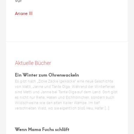
vor
Ariane III
Aktuelle Bücher
Ein Winter zum Ohrenwackeln
Es gibt nach „Zicke Zacke Igelkacke“ eine neue Geschichte
von Matti, Janne und Tante Olga: Während der Winterferien
sind Matti und Janne bei Tante Olga auf dem Land. Dort gibt
es nicht nur Rehe, Hasen und Eichhörnchen, sondern auch
Wildschweine wie den alten Keiler Wampe. Im tief
verschneiten Wald, wo sie eigentlich bloß Heu, Hafer […]
Wenn Mama Fuchs schläft