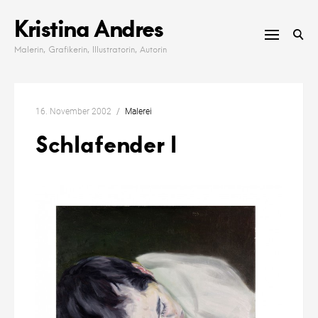
Skip
Kristina Andres
to
content
Malerin, Grafikerin, Illustratorin, Autorin
16. November 2002
Malerei
Schlafender I