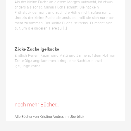
Als der kleine Fuchs an diesem Morgen aufwacht, ist etwas
anders als sonst. Mama Fuchs schläft. Sie hat kein
Frühstück gemacht und auch die Höhle nicht aufgeräumt.
Und als der kleine Fuchs sie anstubst, rollt sie sich nur noch
mehr zusammen. Der kleine Fuchs ist ratlos. Er macht sich
auf, um die anderen Tiere zu […]
Zicke Zacke Igelkacke
Endlich Ferien! Kaum sind Matti und Janne auf dem Hof von
Tante Olga angekommen, bringt eine Nachbarin zwei
Igeljunge vorbe.
noch mehr Bücher…
Alle Bücher von Kristina Andres im Überblick