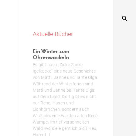
Aktuelle Bücher
Ein Winter zum
Ohrenwackeln
Es gibt nach „Zicke Zacke
Igelkacke“ eine neue Geschichte
von Matti, Janne und Tante Olga:
Während der Winterferien sind
Matti und Janne bei Tante Olga
auf dem Land. Dort gibt es nicht
nur Rehe, Hasen und
Eichhörnchen, sondern auch
Wildschweine wie den alten Keiler
Wampe. Im tief verschneiten
Wald, wo sie eigentlich bloß Heu,
Hafer […]