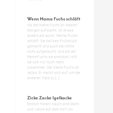
Wenn Mama Fuchs schläft
Als der kleine Fuchs an diesem
Morgen aufwacht, ist etwas
anders als sonst. Mama Fuchs
schläft. Sie hat kein Frühstück
gemacht und auch die Höhle
nicht aufgeräumt. Und als der
kleine Fuchs sie anstubst, rollt
sie sich nur noch mehr
zusammen. Der kleine Fuchs ist
ratlos. Er macht sich auf, um die
anderen Tiere zu […]
Zicke Zacke Igelkacke
Endlich Ferien! Kaum sind Matti
und Janne auf dem Hof von