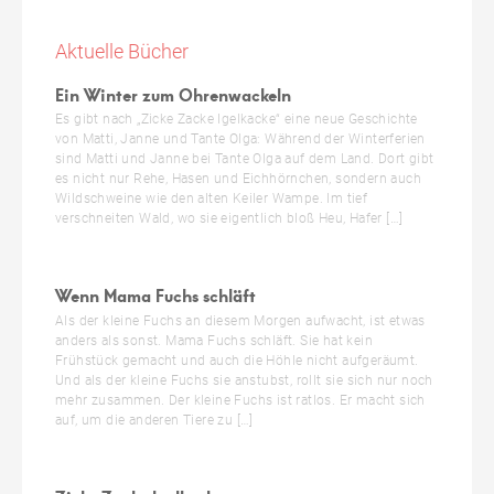
Aktuelle Bücher
Ein Winter zum Ohrenwackeln
Es gibt nach „Zicke Zacke Igelkacke“ eine neue Geschichte
von Matti, Janne und Tante Olga: Während der Winterferien
sind Matti und Janne bei Tante Olga auf dem Land. Dort gibt
es nicht nur Rehe, Hasen und Eichhörnchen, sondern auch
Wildschweine wie den alten Keiler Wampe. Im tief
verschneiten Wald, wo sie eigentlich bloß Heu, Hafer […]
Wenn Mama Fuchs schläft
Als der kleine Fuchs an diesem Morgen aufwacht, ist etwas
anders als sonst. Mama Fuchs schläft. Sie hat kein
Frühstück gemacht und auch die Höhle nicht aufgeräumt.
Und als der kleine Fuchs sie anstubst, rollt sie sich nur noch
mehr zusammen. Der kleine Fuchs ist ratlos. Er macht sich
auf, um die anderen Tiere zu […]