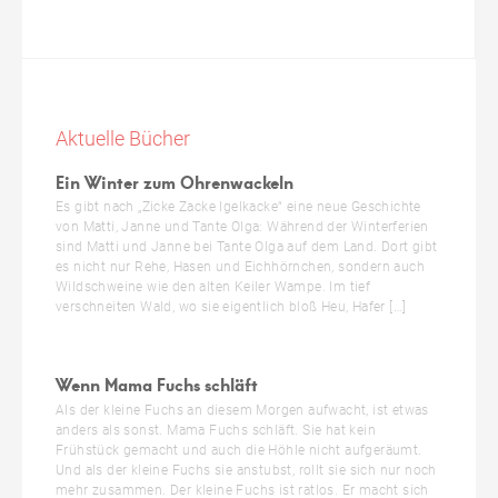
Aktuelle Bücher
Ein Winter zum Ohrenwackeln
Es gibt nach „Zicke Zacke Igelkacke“ eine neue Geschichte
von Matti, Janne und Tante Olga: Während der Winterferien
sind Matti und Janne bei Tante Olga auf dem Land. Dort gibt
es nicht nur Rehe, Hasen und Eichhörnchen, sondern auch
Wildschweine wie den alten Keiler Wampe. Im tief
verschneiten Wald, wo sie eigentlich bloß Heu, Hafer […]
Wenn Mama Fuchs schläft
Als der kleine Fuchs an diesem Morgen aufwacht, ist etwas
anders als sonst. Mama Fuchs schläft. Sie hat kein
Frühstück gemacht und auch die Höhle nicht aufgeräumt.
Und als der kleine Fuchs sie anstubst, rollt sie sich nur noch
mehr zusammen. Der kleine Fuchs ist ratlos. Er macht sich