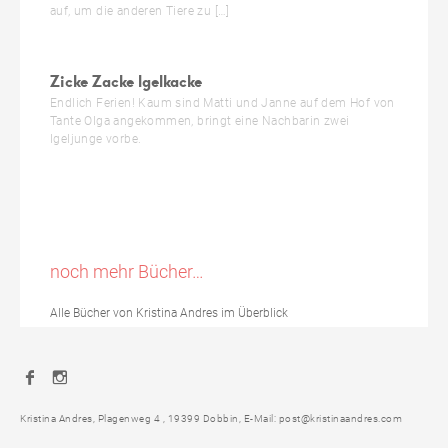
auf, um die anderen Tiere zu […]
Zicke Zacke Igelkacke
Endlich Ferien! Kaum sind Matti und Janne auf dem Hof von
Tante Olga angekommen, bringt eine Nachbarin zwei
Igeljunge vorbe.
noch mehr Bücher…
Alle Bücher von Kristina Andres im Überblick
Facebook
Instagram
Kristina Andres, Plagenweg 4 , 19399 Dobbin, E-Mail: post@kristinaandres.com