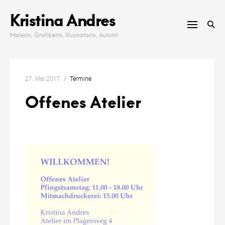
Skip
Kristina Andres
to
content
Malerin, Grafikerin, Illustratorin, Autorin
27. Mai 2017
Termine
Offenes Atelier