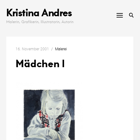
Skip
Kristina Andres
to
content
Malerin, Grafikerin, Illustratorin, Autorin
16. November 2001
Malerei
Mädchen I