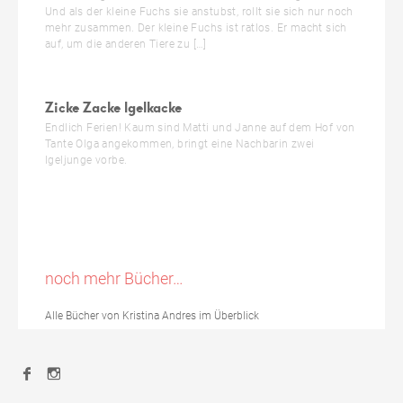
Und als der kleine Fuchs sie anstubst, rollt sie sich nur noch
mehr zusammen. Der kleine Fuchs ist ratlos. Er macht sich
auf, um die anderen Tiere zu […]
Zicke Zacke Igelkacke
Endlich Ferien! Kaum sind Matti und Janne auf dem Hof von
Tante Olga angekommen, bringt eine Nachbarin zwei
Igeljunge vorbe.
noch mehr Bücher…
Alle Bücher von Kristina Andres im Überblick
Facebook
Instagram