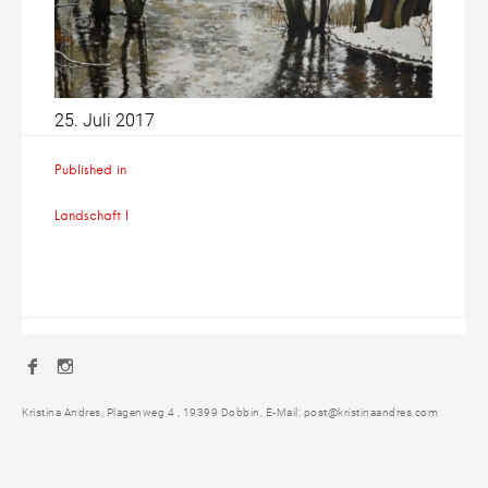
25. Juli 2017
Beitragsnavigation
Published in
Landschaft I
Facebook
Instagram
Kristina Andres, Plagenweg 4 , 19399 Dobbin, E-Mail: post@kristinaandres.com