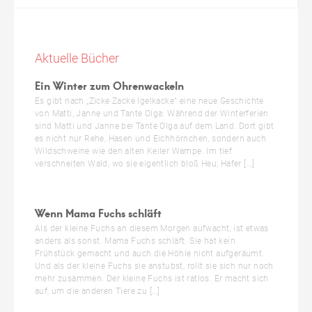
Aktuelle Bücher
Ein Winter zum Ohrenwackeln
Es gibt nach „Zicke Zacke Igelkacke“ eine neue Geschichte
von Matti, Janne und Tante Olga: Während der Winterferien
sind Matti und Janne bei Tante Olga auf dem Land. Dort gibt
es nicht nur Rehe, Hasen und Eichhörnchen, sondern auch
Wildschweine wie den alten Keiler Wampe. Im tief
verschneiten Wald, wo sie eigentlich bloß Heu, Hafer […]
Wenn Mama Fuchs schläft
Als der kleine Fuchs an diesem Morgen aufwacht, ist etwas
anders als sonst. Mama Fuchs schläft. Sie hat kein
Frühstück gemacht und auch die Höhle nicht aufgeräumt.
Und als der kleine Fuchs sie anstubst, rollt sie sich nur noch
mehr zusammen. Der kleine Fuchs ist ratlos. Er macht sich
auf, um die anderen Tiere zu […]