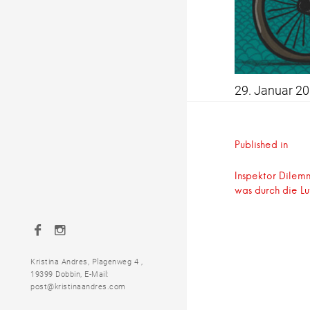
29. Januar 2
Beitrag
Published in
Inspektor Dilemm
was durch die Lu
Facebook
Instagram
Kristina Andres, Plagenweg 4 ,
19399 Dobbin, E-Mail:
post@kristinaandres.com