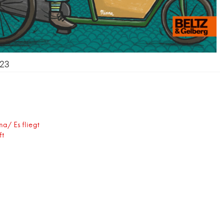
023
snavigation
a/ Es fliegt
ft