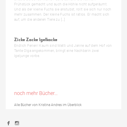
Frühstück gemacht und auch die Höhle nicht aufgeräumt.
Und als der kleine Fuchs sie anstubst, rollt sie sich nur noch
mehr zusammen. Der kleine Fuchs ist ratlos. Er macht sich
auf, um die anderen Tiere zu […]
Zicke Zacke Igelkacke
Endlich Ferien! Kaum sind Matti und Janne auf dem Hof von
Tante Olga angekommen, bringt eine Nachbarin zwei
Igeljunge vorbe.
noch mehr Bücher…
Alle Bücher von Kristina Andres im Überblick
Facebook
Instagram