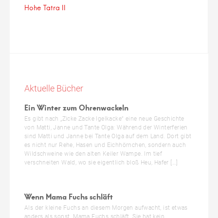
Hohe Tatra II
Aktuelle Bücher
Ein Winter zum Ohrenwackeln
Es gibt nach „Zicke Zacke Igelkacke“ eine neue Geschichte
von Matti, Janne und Tante Olga: Während der Winterferien
sind Matti und Janne bei Tante Olga auf dem Land. Dort gibt
es nicht nur Rehe, Hasen und Eichhörnchen, sondern auch
Wildschweine wie den alten Keiler Wampe. Im tief
verschneiten Wald, wo sie eigentlich bloß Heu, Hafer […]
Wenn Mama Fuchs schläft
Als der kleine Fuchs an diesem Morgen aufwacht, ist etwas
anders als sonst. Mama Fuchs schläft. Sie hat kein