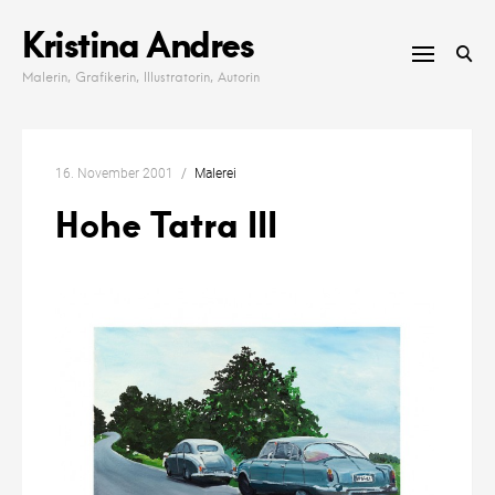
Skip
Kristina Andres
to
content
Malerin, Grafikerin, Illustratorin, Autorin
16. November 2001
Malerei
Hohe Tatra III