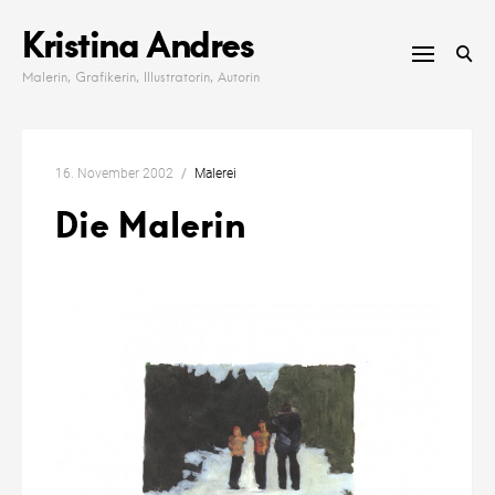
Skip
Kristina Andres
to
content
Malerin, Grafikerin, Illustratorin, Autorin
16. November 2002
Malerei
Die Malerin