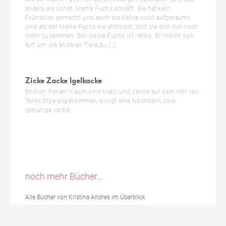
anders als sonst. Mama Fuchs schläft. Sie hat kein
Frühstück gemacht und auch die Höhle nicht aufgeräumt.
Und als der kleine Fuchs sie anstubst, rollt sie sich nur noch
mehr zusammen. Der kleine Fuchs ist ratlos. Er macht sich
auf, um die anderen Tiere zu […]
Zicke Zacke Igelkacke
Endlich Ferien! Kaum sind Matti und Janne auf dem Hof von
Tante Olga angekommen, bringt eine Nachbarin zwei
Igeljunge vorbe.
noch mehr Bücher…
Alle Bücher von Kristina Andres im Überblick