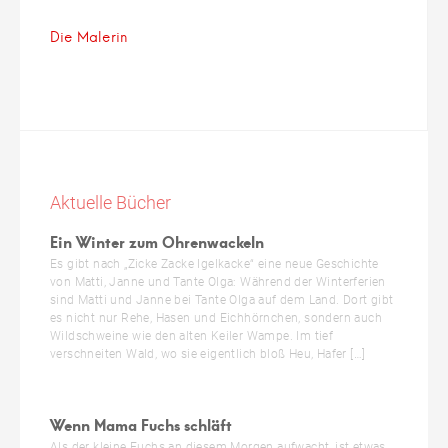
Die Malerin
Aktuelle Bücher
Ein Winter zum Ohrenwackeln
Es gibt nach „Zicke Zacke Igelkacke“ eine neue Geschichte
von Matti, Janne und Tante Olga: Während der Winterferien
sind Matti und Janne bei Tante Olga auf dem Land. Dort gibt
es nicht nur Rehe, Hasen und Eichhörnchen, sondern auch
Wildschweine wie den alten Keiler Wampe. Im tief
verschneiten Wald, wo sie eigentlich bloß Heu, Hafer […]
Wenn Mama Fuchs schläft
Als der kleine Fuchs an diesem Morgen aufwacht, ist etwas