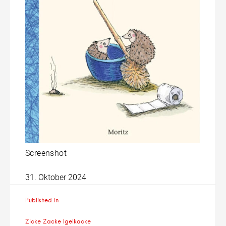
Screenshot
31. Oktober 2024
Beitragsnavigation
Published in
Zicke Zacke Igelkacke