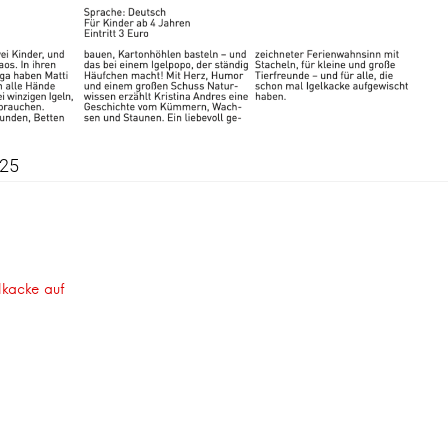
025
snavigation
lkacke auf