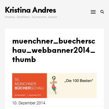
Skip
Kristina Andres
to
content
Malerin, Grafikerin, Illustratorin, Autorin
muenchner_buechersc
hau_webbanner2014_
thumb
10. Dezember 2014