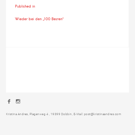
Beitragsnavigation
Published in
Wieder bei den „100 Besten“
Facebook
Instagram
Kristina Andres, Plagenweg 4 , 19399 Dobbin, E-Mail: post@kristinaandres.com