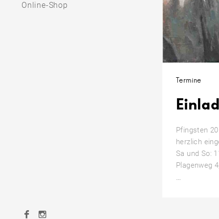
Online-Shop
Termine
Einla
Pfingsten 20
herzlich ein
Sa und So: 1
Plagenweg 4
Einladung
…
zu
KunstOffe
Facebook
Instagram