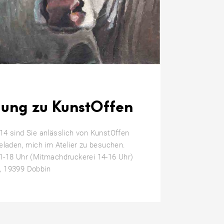
dung zu KunstOffen
14 sind Sie anlässlich von KunstOffen
geladen, mich im Atelier zu besuchen.
1-18 Uhr (Mitmachdruckerei 14-16 Uhr)
, 19399 Dobbin
n