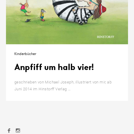
Kinderbücher
Anpfiff um halb vier!
geschrieben von Michael Joseph, illustriert von mir, ab
Anpfiff
…
Juni 2014 im Hinstorff Verlag
um
halb
vier!
Page
Facebook
Instagram