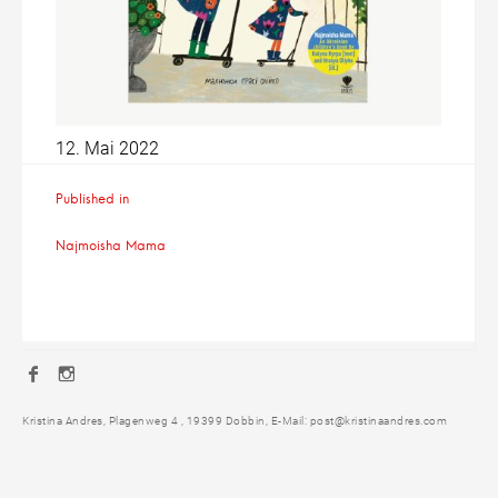
12. Mai 2022
Beitragsnavigation
Published in
Najmoisha Mama
Facebook
Instagram
Kristina Andres, Plagenweg 4 , 19399 Dobbin, E-Mail: post@kristinaandres.com