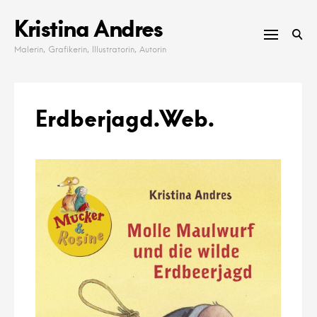
Skip
Kristina Andres
to
content
Malerin, Grafikerin, Illustratorin, Autorin
Erdberjagd.Web.