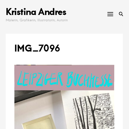
Skip
Kristina Andres
to
content
Malerin, Grafikerin, Illustratorin, Autorin
IMG_7096