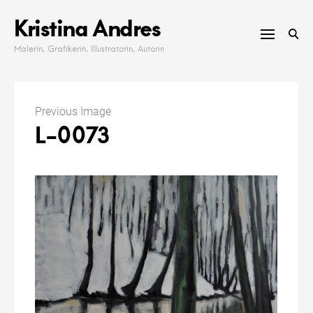
Skip
Kristina Andres
to
content
Malerin, Grafikerin, Illustratorin, Autorin
Previous Image
L-0073