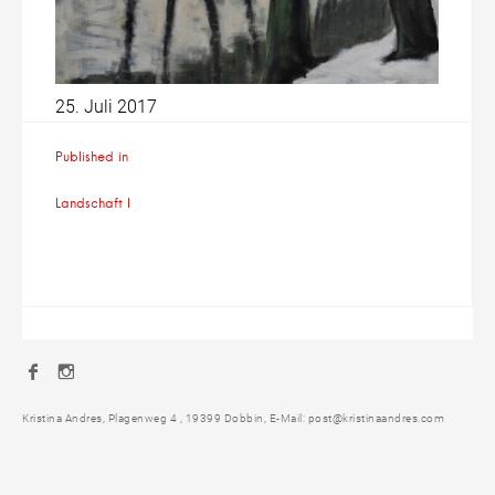
25. Juli 2017
Beitragsnavigation
Published in
Landschaft I
Facebook
Instagram
Kristina Andres, Plagenweg 4 , 19399 Dobbin, E-Mail: post@kristinaandres.com