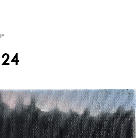
ge
024